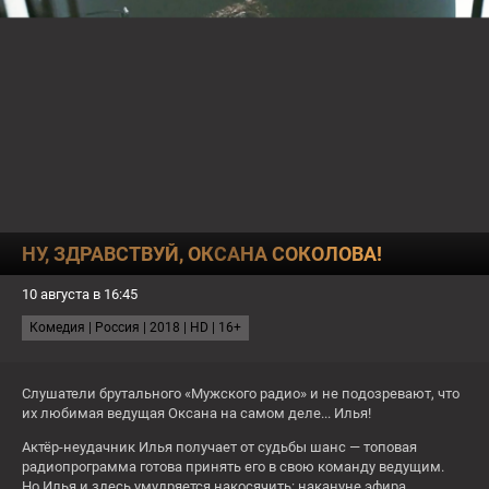
О КАНАЛЕ
ПРОГРАММА
ТЕСТЫ
19:00
ЧЕСТНЫЙ РАЗВОД
НУ, ЗДРАВСТВУЙ, ОКСАНА СОКОЛОВА!
ЗАВТРА
10 августа в 16:45
СЕЙЧАС
Смертельные иллюзии
Комедия | Россия | 2018 | HD | 16+
1:15
Человек ниоткуда
2:50
Тот еще..!
Слушатели брутального «Мужского радио» и не подозревают, что
16+
их любимая ведущая Оксана на самом деле... Илья!
Пт
Актёр-неудачник Илья получает от судьбы шанс — топовая
радиопрограмма готова принять его в свою команду ведущим.
Но Илья и здесь умудряется накосячить: накануне эфира