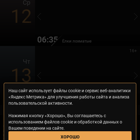
Ср
12
06:35
Ёлки лохматые
16+
Чт
13
Наш сайт использует файлы cookie и сервис веб-аналитики
06:20
«Яндекс Метрика» для улучшения работы сайта и анализа
МиниМакс
пользовательской активности.
Нажимая кнопку «Хорошо», Вы соглашаетесь с
использованием файлов cookie и обработкой данных о
© 2000—2026. Редакция телеканала «Дом кино Премиум». Все права на
Вашем поведении на сайте.
любые материалы, опубликованные на сайте, защищены. Любое
использование материалов возможно только с согласия Редакции
ХОРОШО
телеканала.