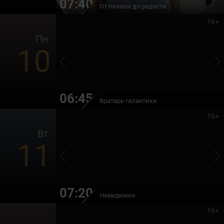
07:40
От печали до радости
16+
Пн
10
06:45
Вратарь галактики
16+
Вт
11
07:20
Невидимки
16+