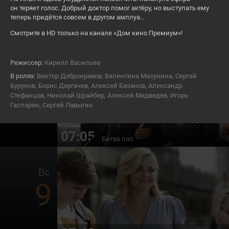
7
он теряет голос. Добрый доктор помог актёру, но выcтупать ему
теперь придётся совсем в другом амплуа…
Смотрите в HD только на канале «Дом кино Премиум»!
06:00
Пассажирка
16+
Режиссер:
Кирилл Васильев
Сб
В ролях:
Виктор Добронравов, Валентина Мазунина, Сергей
8
Бурунов, Борис Дергачев, Алексей Базанов, Александр
Стефанцов, Николай Шрайбер, Алексей Медведев, Игорь
Гаспарян, Сергей Лавыгин
07:05
Битва пап
16+
Вс
9