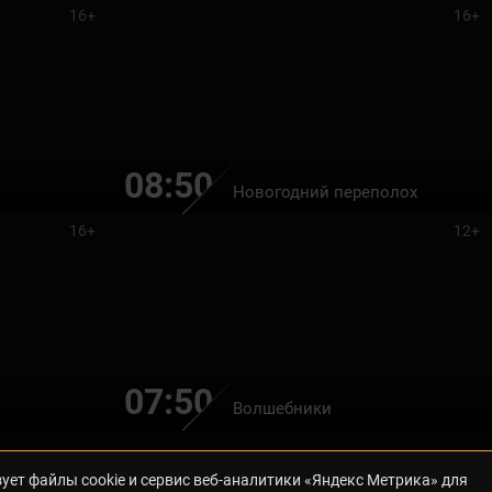
16+
16+
08:50
Новогодний переполох
16+
12+
07:50
Волшебники
ует файлы cookie и сервис веб-аналитики «Яндекс Метрика» для