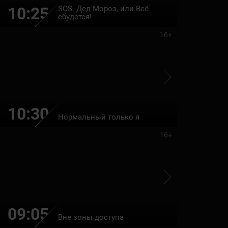
SOS. Дед Мороз, или Всё
10:25
12:00
сбудется!
16+
10:30
12:10
Нормальный только я
16+
09:05
10:40
Вне зоны доступа