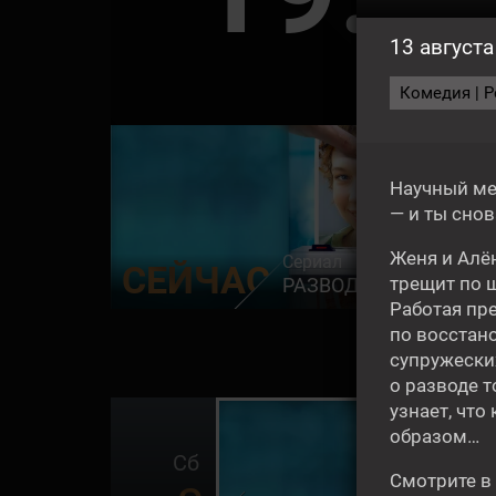
13 августа
СЕ
Комедия | Ро
Научный ме
— и ты снов
Женя и Алён
Сериал
СЕЙЧАС
трещит по ш
РАЗВОД ПО РАСЧЁТУ
Работая пр
по восстан
супружески
о разводе 
узнает, чт
16+
образом…
Сб
Смотрите в