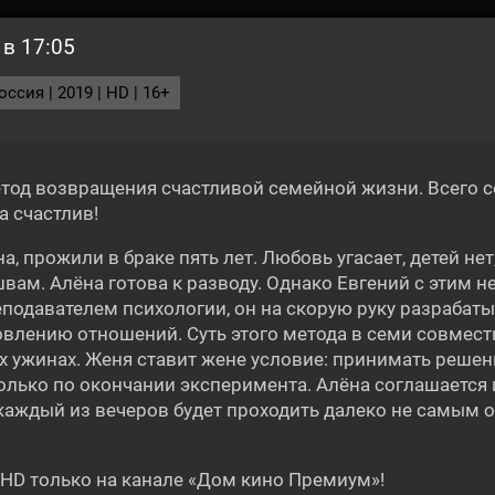
 в 17:05
ГОДНЯ
ссия | 2019 | HD | 16+
тод возвращения счастливой семейной жизни. Всего 
а счастлив!
а, прожили в браке пять лет. Любовь угасает, детей нет
Фильм
17:10
1
вам. Алёна готова к разводу. Однако Евгений с этим не
ПАРА ИЗ БУДУЩЕГО
еподавателем психологии, он на скорую руку разрабат
овлению отношений. Суть этого метода в семи совмес
х ужинах. Женя ставит жене условие: принимать решен
только по окончании эксперимента. Алёна соглашается 
о каждый из вечеров будет проходить далеко не самым
16+
16+
 HD только на канале «Дом кино Премиум»!