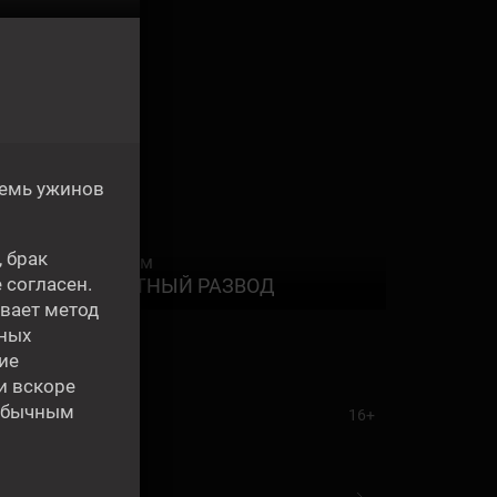
семь ужинов
, брак
Фильм
9:00
 согласен.
ЧЕСТНЫЙ РАЗВОД
ывает метод
тных
ие
и вскоре
 обычным
16+