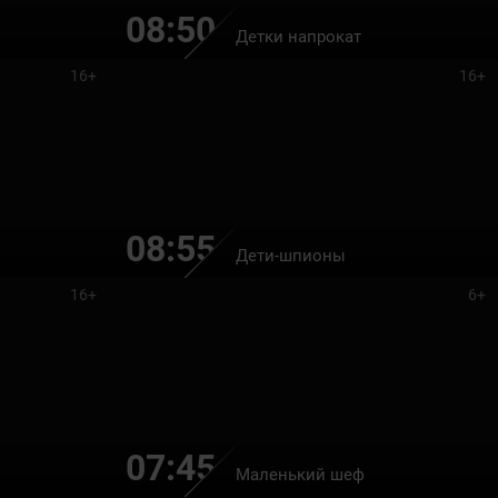
08:50
Детки напрокат
16+
16+
08:55
Дети-шпионы
16+
6+
07:45
Маленький шеф