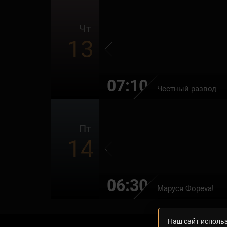
Чт
13
07:10
Честный развод
Пт
14
06:30
Маруся Фоpeva!
Наш сайт использ