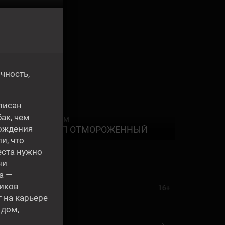
чность,
писан
ак, чем
Фильм
0:00
рождения
КАРП ОТМОРОЖЕННЫЙ
и, что
еста нужно
ни
а —
ников
16+
т на карьере
 дом,