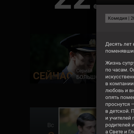
Комедия | 20
СЕ
Десять лет 
поменявшись
Жизнь супр
по часам. О
Сериал
СЕЙЧАС
искусствен
БОЛЬШОЕ НЕБО
в компании 
любовь и в
опять помен
проснутся —
в детской.
16+
и учителей 
Вс
родителей 
а Свете и Г