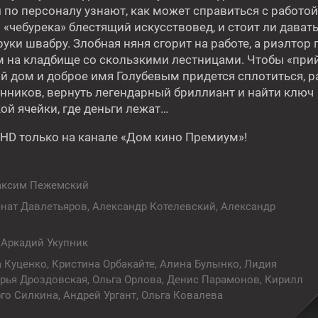
по персоналу узнают, как может справиться с работой
 «чебурека» блестящий искусствовед, и стоит ли дава
уки швабру. Злобная няня сгорит на работе, а риэлтор
22:35
м на кладбище со скользкими лестницами. Чтобы «прийт
бо
Брат во всём
ой дом и доброе имя Голубевым придется сплотиться, 
16+
16+
ников, вернуть легендарный бриллиант и найти ключ
ой ячейки, где деньги лежат…
 HD только на канале «Дом кино Премиум»!
ксим Пежемский
08:50
Детки напрокат
нат Давлетьяров, Александр Котелевский, Александр
16+
16+
Аркадий Укупник
 Куценко, Кристина Орбакайте, Алина Булынко, Лидия
рья Дроздовская, Ольга Орлова, Денис Парамонов, Кирилл
го Силкина, Андрей Ургант, Ольга Ковалева