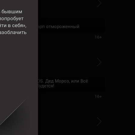
ть бывшим
 попробует
00:00
01:40
и в себя»,
Карп отмороженный
разоблачить
16+
SOS. Дед Мороз, или Всё
10:25
12:00
сбудется!
16+