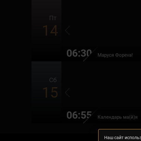
Пт
14
06:30
Маруся Фоpeva!
Сб
15
06:55
Календарь ма(й)я
Наш сайт использ