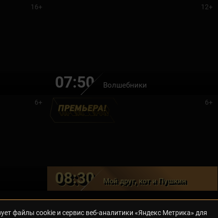
16+
12+
07:50
Волшебники
6+
6+
08:30
Мой друг, кот и Пушкин
ует файлы cookie и сервис веб-аналитики «Яндекс Метрика» для