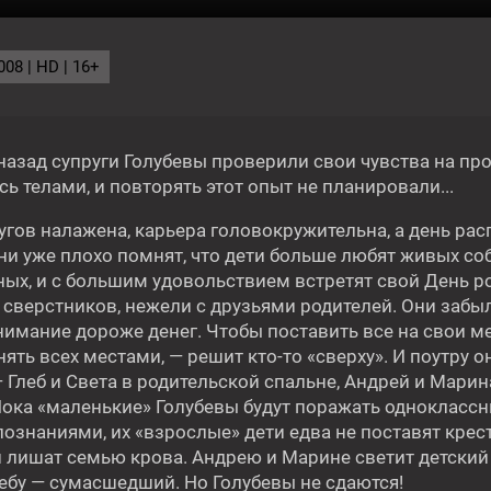
08 | HD | 16+
ГОДНЯ
назад супруги Голубевы проверили свои чувства на про
 телами, и повторять этот опыт не планировали...
угов налажена, карьера головокружительна, а день рас
ни уже плохо помнят, что дети больше любят живых соб
Фильм
22:35
ных, и с большим удовольствием встретят свой День 
БРАТ ВО ВСЁМ
сверстников, нежели с друзьями родителей. Они забыл
нимание дороже денег. Чтобы поставить все на свои м
ять всех местами, — решит кто-то «сверху». И поутру о
 Глеб и Света в родительской спальне, Андрей и Марин
 Пока «маленькие» Голубевы будут поражать однокласс
16+
16+
познаниями, их «взрослые» дети едва не поставят крес
и лишат семью крова. Андрею и Марине светит детский
лебу — сумасшедший. Но Голубевы не сдаются!