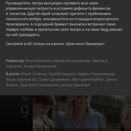
7
Руководитель театра вынужден проявить всю свою
управленческую хитрость в условиях дефицита финансов
и талантов. Другой герой знакомит зрителя с проблемами
гениального актёра, оказавшегося на площадке второсортного
06:00
телесериала. А подсадной бравист внезапно встречает свою
Пассажирка
первую любовь в зрительном зале театра и на свою беду решает
16+
за ней приударить.
Сб
Смотрите в HD только на канале «Дом кино Премиум»!
8
Режиссер:
Илья Ермолов, Наркас Искандарова, Эвелина
Барсегян, Игорь Каграманов
В ролях:
Юрий Стоянов, Сергей Бредюк, Карина Разумовская,
07:05
Игорь Сергеев (II), Павел Деревянко, Виктория Верберг, Денис
Битва пап
Фомин, Дмитрий Соломыкин, Алина Гвасалия
16+
Вс
9