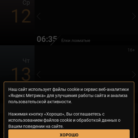
Ср
12
06:35
Ёлки лохматые
16+
Чт
13
Наш сайт использует файлы cookie и сервис веб-аналитики
06:20
«Яндекс Метрика» для улучшения работы сайта и анализа
МиниМакс
пользовательской активности.
Нажимая кнопку «Хорошо», Вы соглашаетесь с
использованием файлов cookie и обработкой данных о
© 2000—2026. Редакция телеканала «Дом кино Премиум». Все права на
Вашем поведении на сайте.
любые материалы, опубликованные на сайте, защищены. Любое
использование материалов возможно только с согласия Редакции
ХОРОШО
телеканала.