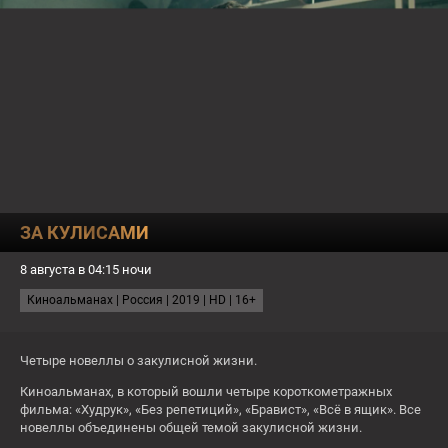
О КАНАЛЕ
ПРОГРАММА
ТЕСТЫ
19:00
ЧЕСТНЫЙ РАЗВОД
ЗА КУЛИСАМИ
ЗАВТРА
8 августа в 04:15 ночи
СЕЙЧАС
Человек ниоткуда
Киноальманах | Россия | 2019 | HD | 16+
2:50
Тот еще..!
4:05
За гранью реальности
Четыре новеллы о закулисной жизни.
16+
Киноальманах, в который вошли четыре короткометражных
Пт
фильма: «Худрук», «Без репетиций», «Бравист», «Всё в ящик». Все
новеллы объединены общей темой закулисной жизни.