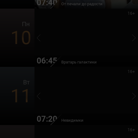
07:40
От печали до радости
16+
Пн
10
06:45
Вратарь галактики
16+
Вт
11
07:20
Невидимки
16+