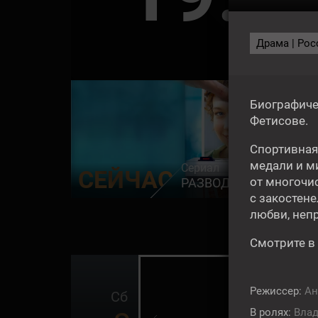
Драма | Росс
СЕ
Биографиче
Фетисове.
Спортивная
медали и ми
Сериал
СЕЙЧАС
от многочис
РАЗВОД ПО РАСЧЁТУ
с закостене
любви, неп
Смотрите в
16+
Режиссер:
Ан
Сб
В ролях:
Влад