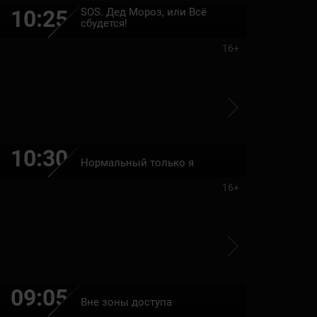
SOS. Дед Мороз, или Всё
10:25
12:00
сбудется!
16+
10:30
12:10
Нормальный только я
16+
09:05
10:40
Вне зоны доступа