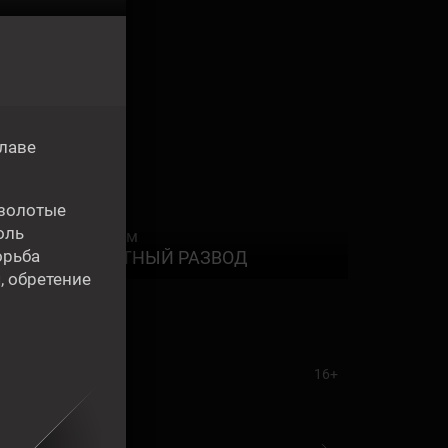
лаве
 золотые
оль
Фильм
9:00
орьба
ЧЕСТНЫЙ РАЗВОД
, обретение
16+