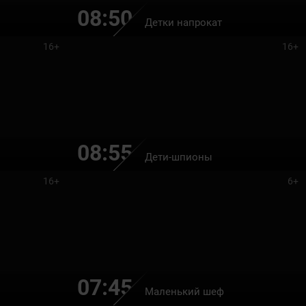
08:50
Детки напрокат
16+
16+
08:55
Дети-шпионы
16+
6+
07:45
Маленький шеф