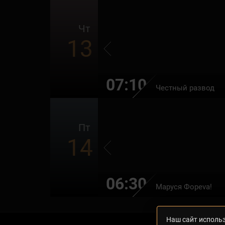
Чт
13
07:10
Честный развод
Пт
14
06:30
Маруся Фоpeva!
Наш сайт использ