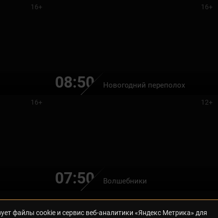
16+
16+
08:50
Новогодний переполох
16+
12+
07:50
Волшебники
ует файлы cookie и сервис веб-аналитики «Яндекс Метрика» для