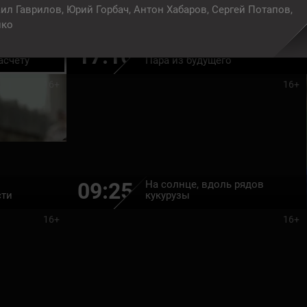
ил Гаврилов, Юрий Горбач, Антон Хабаров, Сергей Потапов,
нко
17:10
асчёту
Пара из будущего
16+
16+
На солнце, вдоль рядов
09:25
сти
кукурузы
16+
16+