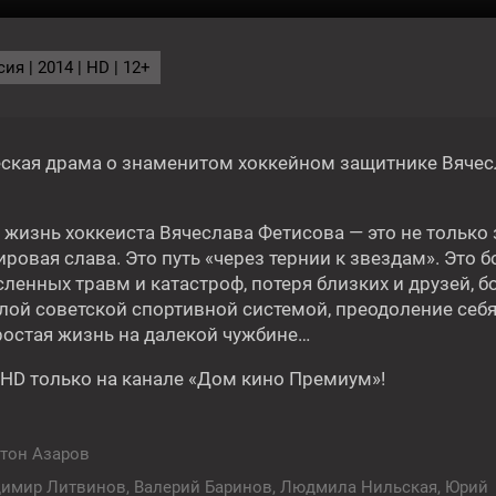
ия | 2014 | HD | 12+
ГОДНЯ
ская драма о знаменитом хоккейном защитнике Вячес
 жизнь хоккеиста Вячеслава Фетисова — это не только
ровая слава. Это путь «через тернии к звездам». Это б
Фильм
17:10
1
ленных травм и катастроф, потеря близких и друзей, б
ПАРА ИЗ БУДУЩЕГО
лой советской спортивной системой, преодоление себя
ростая жизнь на далекой чужбине…
 HD только на канале «Дом кино Премиум»!
16+
16+
тон Азаров
имир Литвинов, Валерий Баринов, Людмила Нильская, Юрий