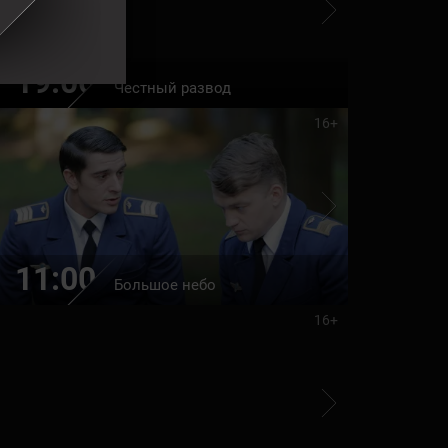
19:00
20:35
Честный развод
16+
11:00
22:35
Большое небо
16+