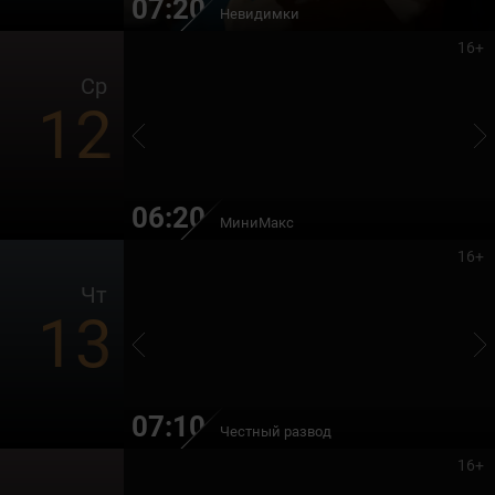
07:20
Невидимки
16+
Ср
12
06:20
МиниМакс
16+
Чт
13
07:10
Честный развод
16+