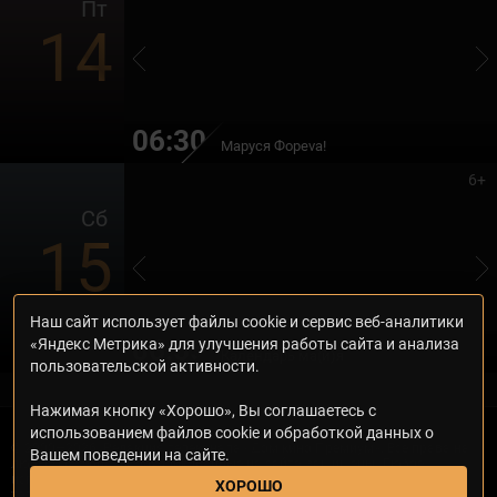
Пт
14
06:30
Маруся Фоpeva!
6+
Сб
15
Наш сайт использует файлы cookie и сервис веб-аналитики
06:55
«Яндекс Метрика» для улучшения работы сайта и анализа
Календарь ма(й)я
пользовательской активности.
Нажимая кнопку «Хорошо», Вы соглашаетесь с
использованием файлов cookie и обработкой данных о
© 2000—2026. Редакция телеканала «Дом кино Премиум». Все права на
Вашем поведении на сайте.
любые материалы, опубликованные на сайте, защищены. Любое
использование материалов возможно только с согласия Редакции
ХОРОШО
телеканала.