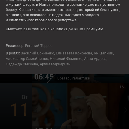
9
в жуткий шторм, и Нина приходит в сознание уже на пустынном
берегу. К счастью, это именно тот остров, который ей был нужен,
а значит, она оказалась в надежных руках молодого
и симпатичного героя своего репортажа…
07:40
От печали до радости
Смотрите в HD только на канале «Дом кино Премиум»!
16+
Пн
Режиссер:
Евгений Торрес
10
В ролях:
Василий Бриченко, Елизавета Кононова, Ян Цапник,
Александр Самойленко, Николай Фоменко, Анна Ардова,
Надежда Сысоева, Артём Маркарьян
06:45
Вратарь галактики
16+
Вт
11