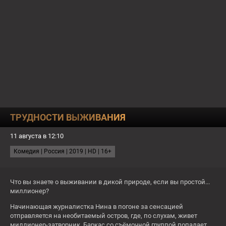
О КАНАЛЕ
ПРОГРАММА
ТЕСТЫ
11:00
БОЛЬШОЕ НЕБО
ТРУДНОСТИ ВЫЖИВАНИЯ
СЕГОДНЯ
11 августа в 12:10
СЕЙЧАС
Любовники
Комедия | Россия | 2019 | HD | 16+
2:45
Миллиард
4:15
За кулисами
Что вы знаете о выживании в дикой природе, если вы простой...
16+
миллионер?
Вс
Начинающая журналистка Нина в погоне за сенсацией
отправляется на необитаемый остров, где, по слухам, живет
миллионер-затворник. Баркас со съёмочной группой попадает